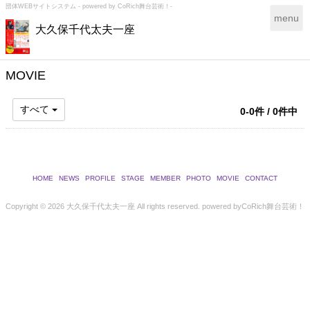
団体WEBサイトシステム - powered by
CoRich舞台芸術！-
T
menu
大久保千代太夫一座
o
g
g
l
MOVIE
e
n
すべて
0-0件 / 0件中
a
v
i
g
a
HOME
NEWS
PROFILE
STAGE
MEMBER
PHOTO
MOVIE
CONTACT
t
i
Copyright ©
2026 大久保千代太夫一座 All rights reserved.
powered by
CoRich舞台芸術！
o
n